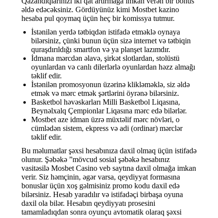
Qazandıqlarınızı iki qat artırmağa imkan verən bir bonus
əldə edəcəksiniz. Gördüyünüz kimi Mostbet kazino
hesaba pul qoymaq üçün heç bir komissya tutmur.
İstənilən yerdə tətbiqdən istifadə etməklə oynaya
bilərsiniz, çünki bunun üçün sizə internet və tətbiqin
quraşdırıldığı smartfon və ya planşet lazımdır.
İdmana mərcdən əlavə, şirkət slotlardan, stolüstü
oyunlardan və canlı dilerlərlə oyunlardan həzz almağı
təklif edir.
İstənilən promosyonun üzərinə klikləməklə, siz əldə
etmək və mərc etmək şərtlərini öyrənə bilərsiniz.
Basketbol həvəskarları Milli Basketbol Liqasına,
Beynəlxalq Çempionlar Liqasına mərc edə bilərlər.
Mostbet aze idman üzrə müxtəlif mərc növləri, o
cümlədən sistem, ekpress və adi (ordinar) mərclər
təklif edir.
Bu məlumatlar şəxsi hesabınıza daxil olmaq üçün istifadə
olunur. Şəbəkə ”mövcud sosial şəbəkə hesabınız
vasitəsilə Mosbet Casino veb saytına daxil olmağa imkan
verir. Siz həmçinin, əgər varsa, qeydiyyat formasına
bonuslar üçün xoş gəlmisiniz promo kodu daxil edə
bilərsiniz. Hesab yaradılır və istifadəçi birbaşa oyuna
daxil ola bilər. Hesabın qeydiyyatı prosesini
tamamladıqdan sonra oyunçu avtomatik olaraq şəxsi