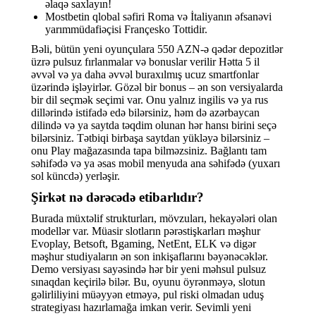
əlaqə saxlayın!
Mostbetin qlobal səfiri Roma və İtaliyanın əfsanəvi
yarımmüdafiəçisi Françesko Tottidir.
Bəli, bütün yeni oyunçulara 550 AZN-ə qədər depozitlər
üzrə pulsuz fırlanmalar və bonuslar verilir Hətta 5 il
əvvəl və ya daha əvvəl buraxılmış ucuz smartfonlar
üzərində işləyirlər. Gözəl bir bonus – ən son versiyalarda
bir dil seçmək seçimi var. Onu yalnız ingilis və ya rus
dillərində istifadə edə bilərsiniz, həm də azərbaycan
dilində və ya saytda təqdim olunan hər hansı birini seçə
bilərsiniz. Tətbiqi birbaşa saytdan yükləyə bilərsiniz –
onu Play mağazasında tapa bilməzsiniz. Bağlantı tam
səhifədə və ya əsas mobil menyuda ana səhifədə (yuxarı
sol küncdə) yerləşir.
Şirkət nə dərəcədə etibarlıdır?
Burada müxtəlif strukturları, mövzuları, hekayələri olan
modellər var. Müasir slotların pərəstişkarları məşhur
Evoplay, Betsoft, Bgaming, NetEnt, ELK və digər
məşhur studiyaların ən son inkişaflarını bəyənəcəklər.
Demo versiyası sayəsində hər bir yeni məhsul pulsuz
sınaqdan keçirilə bilər. Bu, oyunu öyrənməyə, slotun
gəlirliliyini müəyyən etməyə, pul riski olmadan uduş
strategiyası hazırlamağa imkan verir. Sevimli yeni