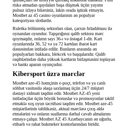
riskə atmadan qaydaları başa düşmək üçün yayımı
pulsuz izləyə bilərsiniz, lakin orada iştirak etməyin.
Mostbet az 45 casino oyunlarının ən populyar
kateqoriyası slotlardır.
Ruletka bölünmüş sektorları olan, çarxın fırladılması ilə
oynanılan oyundur. Tapşırığınız qalib sektora mərc
qoymaqdır, onların sayı 36-ı və üstəgəl 1-dir. Kart
oyunlarında 36, 52 və ya 72 kartdan ibarət kart
dəstəsindən istifadə edilir. Bunların arasında ən
populyarları bakkara, blekcek və başqalarıdır. Qalib
rəqiblərindən daha yüksək kartların birləşməsini toplayan
və bankı aparan oyunçudur.
Kibersport üzrə mərclər
Mostbet aze-45 həmçinin e-poçt, telefon və ya canlı
söhbət vasitəsilə əlaqə saxlamaq üçün 24/7 müştəri
dəstəyi xidməti təqdim edir. Mostbet AZ-45 yeni
istifadəçilər üçün böyük bonuslar və promosyonlar təklif
etməklə xoş oyun təcrübəsi təqdim edir. Mostbet aze-45
müştərilərinin təhlükəsiz, aktual mərclərə çıxış əldə
etmələrini və onların suallarına dərhal cavab almalarını
etməyə çalışır. Mostbet AZ 45 Azərbaycanın ən uğurlu,
etibarlı və rahat bukmeker kontorlarından biridir.