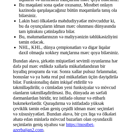
Bu məqaləni sona qədər oxusanız, Mostbet onlayn
kazinoda qarşılaşacağınız bütün məqamlarla tanış ola
bilərsiniz.
Lakin bəzi ölkələrdə məhdudiyyətlər mövcuddur ki,
bu da oyunçuların idman mərc olunması dünyasında
tam iştirakını çətinləşdirə bilər.
Bu, məlumatlarınızın və maliyyənizin təhlükəsizliyini
təmin edəcək.
NHL, KHL, dünya çempionatları və digər liqalar
daxil olmaqla xokkey matçlarına mərc qoya bilərsiniz.
Bundan əlavə, şirkətin müştəriləri sevimli oyunlarına hər
dəfə pul mərc etdikdə xallarla mükafatlandıran bir
loyallıq proqramı da var. Sonra xallar pulsuz fırlanmalar,
bonuslar və ya hətta real pul mükafatları üçün dəyişdirilə
bilər. Funksionallıq daim inkişaf etdirilir və
təkmilləşdirilir, o cümlədən yeni funksiyalar və mövcud
olanların təkmilləşdirilməsi. Bu, dünyada ən sərfəli
dərmanlardan biridir, tez istifadə olunur və etibarlı
bukmekerlərdir. Quraşdırma və istifadədə yüksək
çeviklik təmin edən geniş çeşidli idman mərc seçimləri
və xüsusiyyətləri. Bundan əlavə, bir çox liqa və ölkələri
əhatə edən minlərlə mövcud bazarları olan oyundaxili
seçimlərin geniş siyahısı var
https://mostbet-
azerbaijan2.com
.