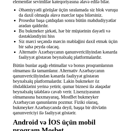
elementlər sevimlilər kateqoriyasına əlavə edilə bilər.
Əhəmiyyətli görüşlər üçün sıralamada siz blok vuruşu
da daxil olmaqla əlavə mərclər tapa bilərsiniz.
Prosedur başa çatdıqdan sonra bütün məhdudiyyətlər
aradan qaldırılır.
Bu bukmeker şirkəti, hər bir müştərinin dəyərli və
dəstəkləndiyini hiss
Siz mərci seçəndə mərcin məbləğini daxil etmək üçün
bir sahə peyda olacaq.
Alternativ Azərbaycanın qanunvericiliyindən kənarda
fəaliyyət göstərən beynəlxalq platformalardır.
Bütün bunlar aşağı ehtimallar və bonus proqramlarının
olmaması ilə tamamlanır. Alternativ Azərbaycanın
qanunvericiliyindən kənarda fəaliyyət göstərən
beynəlxalq platformalardır. Lakin bukmeker öz
öhdəliklərini yerinə yetirir, qumar biznesi ilə əlaqədar
beynəlxalq tələblərə cavab verir. Lisenziyasının
olmamasına baxmayaraq, MostBet bukmeyker
Azərbaycan qanunlarını pozmur. Fiziki olaraq,
bukmeyker Azərbaycanda deyil, başqa bir dövlətin
qanunvericiyi ilə fəaliyyət göstərir.
Android və İOS üçün mobil
proqram Mosbet