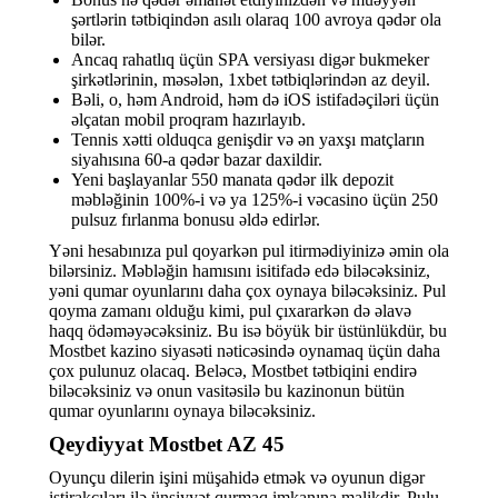
şərtlərin tətbiqindən asılı olaraq 100 avroya qədər ola
bilər.
Ancaq rahatlıq üçün SPA versiyası digər bukmeker
şirkətlərinin, məsələn, 1xbet tətbiqlərindən az deyil.
Bəli, o, həm Android, həm də iOS istifadəçiləri üçün
əlçatan mobil proqram hazırlayıb.
Tennis xətti olduqca genişdir və ən yaxşı matçların
siyahısına 60-a qədər bazar daxildir.
Yeni başlayanlar 550 manata qədər ilk depozit
məbləğinin 100%-i və ya 125%-i vəcasino üçün 250
pulsuz fırlanma bonusu əldə edirlər.
Yəni hesabınıza pul qoyarkən pul itirmədiyinizə əmin ola
bilərsiniz. Məbləğin hamısını isitifadə edə biləcəksiniz,
yəni qumar oyunlarını daha çox oynaya biləcəksiniz. Pul
qoyma zamanı olduğu kimi, pul çıxararkən də əlavə
haqq ödəməyəcəksiniz. Bu isə böyük bir üstünlükdür, bu
Mostbet kazino siyasəti nəticəsində oynamaq üçün daha
çox pulunuz olacaq. Beləcə, Mostbet tətbiqini endirə
biləcəksiniz və onun vasitəsilə bu kazinonun bütün
qumar oyunlarını oynaya biləcəksiniz.
Qeydiyyat Mostbet AZ 45
Oyunçu dilerin işini müşahidə etmək və oyunun digər
iştirakçıları ilə ünsiyyət qurmaq imkanına malikdir. Pulu