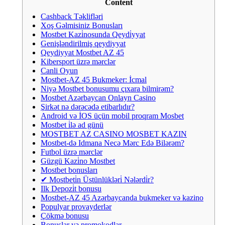
Content
Cashback Təklifləri
Xoş Gəlmisiniz Bonusları
Mostbet Kazi̇nosunda Qeydi̇yyat
Genişləndirilmiş qeydiyyat
Qeydiyyat Mostbet AZ 45
Kibersport üzrə mərclər
Canli Oyun
Mostbet-AZ 45 Bukmeker: İcmal
Niyə Mostbet bonusumu çıxara bilmirəm?
Mostbet Azərbaycan Onlayn Casino
Şirkət nə dərəcədə etibarlıdır?
Android və İOS üçün mobil proqram Mosbet
Mostbet i̇lə ad günü
MOSTBET AZ CASINO MOSBET KAZIN
Mostbet-də Idmana Necə Mərc Edə Bilərəm?
Futbol üzrə mərclər
Güzgü Kazi̇no Mostbet
Mostbet bonusları
✔ Mostbeti̇n Üstünlükləri̇ Nələrdi̇r?
Ilk Depozi̇t bonusu
Mostbet-AZ 45 Azərbaycanda bukmeker və kazino
Populyar provayderlər
Çökmə bonusu
Bonuslar və promokodlar