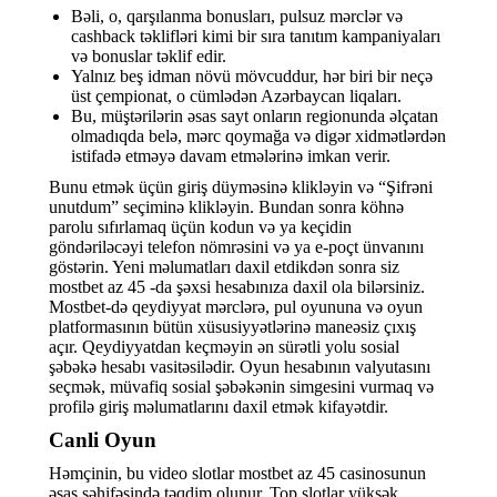
Bəli, o, qarşılanma bonusları, pulsuz mərclər və
cashback təklifləri kimi bir sıra tanıtım kampaniyaları
və bonuslar təklif edir.
Yalnız beş idman növü mövcuddur, hər biri bir neçə
üst çempionat, o cümlədən Azərbaycan liqaları.
Bu, müştərilərin əsas sayt onların regionunda əlçatan
olmadıqda belə, mərc qoymağa və digər xidmətlərdən
istifadə etməyə davam etmələrinə imkan verir.
Bunu etmək üçün giriş düyməsinə klikləyin və “Şifrəni
unutdum” seçiminə klikləyin. Bundan sonra köhnə
parolu sıfırlamaq üçün kodun və ya keçidin
göndəriləcəyi telefon nömrəsini və ya e-poçt ünvanını
göstərin. Yeni məlumatları daxil etdikdən sonra siz
mostbet az 45 -da şəxsi hesabınıza daxil ola bilərsiniz.
Mostbet-də qeydiyyat mərclərə, pul oyununa və oyun
platformasının bütün xüsusiyyətlərinə maneəsiz çıxış
açır. Qeydiyyatdan keçməyin ən sürətli yolu sosial
şəbəkə hesabı vasitəsilədir. Oyun hesabının valyutasını
seçmək, müvafiq sosial şəbəkənin simgesini vurmaq və
profilə giriş məlumatlarını daxil etmək kifayətdir.
Canli Oyun
Həmçinin, bu video slotlar mostbet az 45 casinosunun
əsas səhifəsində təqdim olunur. Top slotlar yüksək