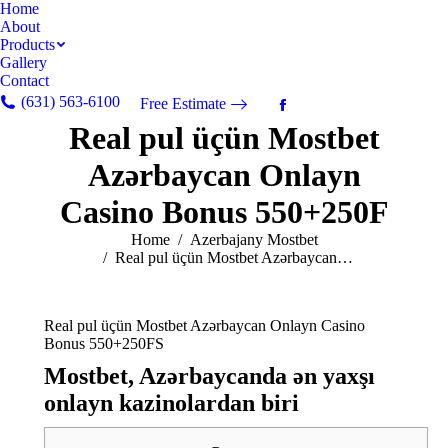
Home
About
Products
Gallery
Contact
(631) 563-6100
Free Estimate
Facebook
Real pul üçün Mostbet
page
opens
Azərbaycan Onlayn
in
new
Casino Bonus 550+250F
window
You are here:
Home
Azerbajany Mostbet
Real pul üçün Mostbet Azərbaycan…
Real pul üçün Mostbet Azərbaycan Onlayn Casino
Bonus 550+250FS
Mostbet, Azərbaycanda ən yaxşı
onlayn kazinolardan biri