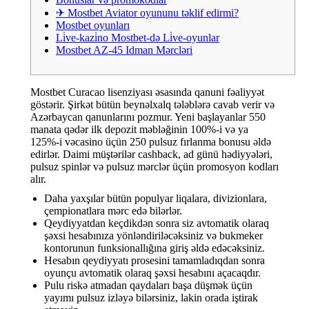
✈ Mostbet Aviator oyununu təklif edirmi?
Mostbet oyunları
Li̇ve-kazi̇no Mostbet-də Li̇ve-oyunlar
Mostbet AZ-45 Idman Mərcləri
Mostbet Curacao lisenziyası əsasında qanuni fəaliyyət
göstərir. Şirkət bütün beynəlxalq tələblərə cavab verir və
Azərbaycan qanunlarını pozmur. Yeni başlayanlar 550
manata qədər ilk depozit məbləğinin 100%-i və ya
125%-i vəcasino üçün 250 pulsuz fırlanma bonusu əldə
edirlər. Daimi müştərilər cashback, ad günü hədiyyələri,
pulsuz spinlər və pulsuz mərclər üçün promosyon kodları
alır.
Daha yaxşılar bütün populyar liqalara, divizionlara,
çempionatlara mərc edə bilərlər.
Qeydiyyatdan keçdikdən sonra siz avtomatik olaraq
şəxsi hesabınıza yönləndiriləcəksiniz və bukmeker
kontorunun funksionallığına giriş əldə edəcəksiniz.
Hesabın qeydiyyatı prosesini tamamladıqdan sonra
oyunçu avtomatik olaraq şəxsi hesabını açacaqdır.
Pulu riskə atmadan qaydaları başa düşmək üçün
yayımı pulsuz izləyə bilərsiniz, lakin orada iştirak