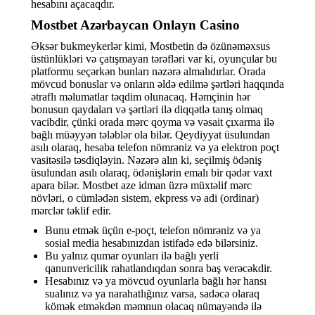
hesabını açacaqdır.
Mostbet Azərbaycan Onlayn Casino
Əksər bukmеykеrlər kimi, Mostbetin də özünəməxsus
üstünlükləri və çatışmayan tərəfləri var ki, oyunçular bu
platformu seçərkən bunları nəzərə almalıdırlar. Orada
mövcud bonuslar və onların əldə edilmə şərtləri haqqında
ətraflı məlumatlar təqdim olunacaq. Həmçinin hər
bonusun qaydaları və şərtləri ilə diqqətlə tanış olmaq
vacibdir, çünki orada mərc qoyma və vəsait çıxarma ilə
bağlı müəyyən tələblər ola bilər. Qeydiyyat üsulundan
asılı olaraq, hesaba telefon nömrəniz və ya elektron poçt
vasitəsilə təsdiqləyin. Nəzərə alın ki, seçilmiş ödəniş
üsulundan asılı olaraq, ödənişlərin emalı bir qədər vaxt
apara bilər. Mostbet aze idman üzrə müxtəlif mərc
növləri, o cümlədən sistem, ekpress və adi (ordinar)
mərclər təklif edir.
Bunu etmək üçün e-poçt, telefon nömrəniz və ya
sosial media hesabınızdan istifadə edə bilərsiniz.
Bu yalnız qumar oyunları ilə bağlı yerli
qanunvericilik rahatlandıqdan sonra baş verəcəkdir.
Hesabınız və ya mövcud oyunlarla bağlı hər hansı
sualınız və ya narahatlığınız varsa, sadəcə olaraq
kömək etməkdən məmnun olacaq nümayəndə ilə