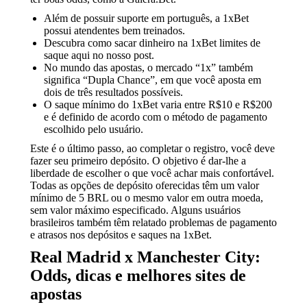
Além de possuir suporte em português, a 1xBet
possui atendentes bem treinados.
Descubra como sacar dinheiro na 1xBet limites de
saque aqui no nosso post.
No mundo das apostas, o mercado “1x” também
significa “Dupla Chance”, em que você aposta em
dois de três resultados possíveis.
O saque mínimo do 1xBet varia entre R$10 e R$200
e é definido de acordo com o método de pagamento
escolhido pelo usuário.
Este é o último passo, ao completar o registro, você deve
fazer seu primeiro depósito. O objetivo é dar-lhe a
liberdade de escolher o que você achar mais confortável.
Todas as opções de depósito oferecidas têm um valor
mínimo de 5 BRL ou o mesmo valor em outra moeda,
sem valor máximo especificado. Alguns usuários
brasileiros também têm relatado problemas de pagamento
e atrasos nos depósitos e saques na 1xBet.
Real Madrid x Manchester City:
Odds, dicas e melhores sites de
apostas