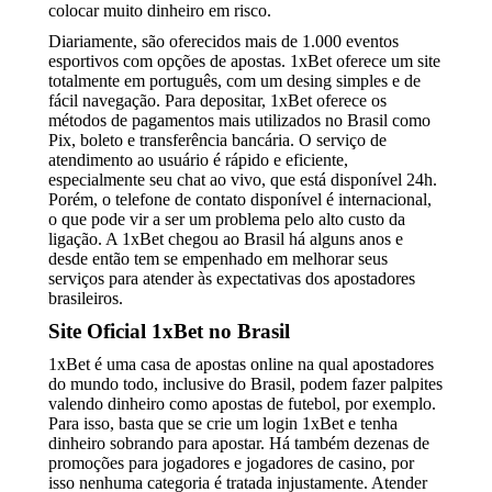
colocar muito dinheiro em risco.
Diariamente, são oferecidos mais de 1.000 eventos
esportivos com opções de apostas. 1xBet oferece um site
totalmente em português, com um desing simples e de
fácil navegação. Para depositar, 1xBet oferece os
métodos de pagamentos mais utilizados no Brasil como
Pix, boleto e transferência bancária. O serviço de
atendimento ao usuário é rápido e eficiente,
especialmente seu chat ao vivo, que está disponível 24h.
Porém, o telefone de contato disponível é internacional,
o que pode vir a ser um problema pelo alto custo da
ligação. A 1xBet chegou ao Brasil há alguns anos e
desde então tem se empenhado em melhorar seus
serviços para atender às expectativas dos apostadores
brasileiros.
Site Oficial 1xBet no Brasil
1xBet é uma casa de apostas online na qual apostadores
do mundo todo, inclusive do Brasil, podem fazer palpites
valendo dinheiro como apostas de futebol, por exemplo.
Para isso, basta que se crie um login 1xBet e tenha
dinheiro sobrando para apostar. Há também dezenas de
promoções para jogadores e jogadores de casino, por
isso nenhuma categoria é tratada injustamente. Atender