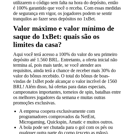
utilizarem o código sem falta na hora do depósito, então
é 100% garantido que você o receba. Com essas medidas
de segurança em vigor, os jogadores podem se sentir
tranquilos ao fazer seus depósitos no 1xBet.
Valor máximo e valor mínimo de
saque do 1xBet: quais são os
limites da casa?
Aqui você terá acesso a 100% do valor do seu primeiro
depósito até 1.560 BRL. Entretanto, a oferta inicial não
termina aí, pois mais tarde, se você atender aos
requisitos, ainda terá a chance de receber mais 30% do
valor do bônus recebido. O total do bônus de boas-
vindas de 1xBet pode alcançar o valor incrível de 1560
BRL! Além disso, há ofertas para datas especiais,
campeonatos importantes, torneios de spin, batalhas entre
os melhores jogadores da semana e muitas outras
promoções exclusivas.
A empresa coopera exclusivamente com
programadores comprovados da NetEnt,
Microgaming, Quickspin, Amatic e muitos outros.
A bola pode ser chutada para o gol com os pés ou
qualquer outra parte do corpo (exceto as mãos).