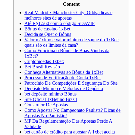
Content
Real Madrid x Manchester City: Odds, dicas e
melhores sites de apostas
Até R$1.560 com o código SDAVIP
Bônus de cassino 1xBet
Decida se Quer o Bônus
Valor máximo e valor mínimo de saque do 1xBet:
quais são os limites da casa?
Como Funciona o Bônus de Boas-Vindas da
1xBet?
Criptomoedas 1xbet:
Bet Brasil Revisão
Conheça Alternativas ao Bônus da 1xBet
Processo de Verificação de Conta 1xBet
Patrocínio De Competições E Segurança Do Site
Depósito Mínimo e Métodos de Depósito
bet depósito mínimo Bônus
Site Oficial 1xBet no Brasil
Construtor De Apostas
Como Apostar No Campeonato Paulista? Dicas de
Apostas No Paulistão!
MP Da Regulamentação Das Apostas Perde A
Validade
bet cartão de crédito para apostar A 1xbet aceita