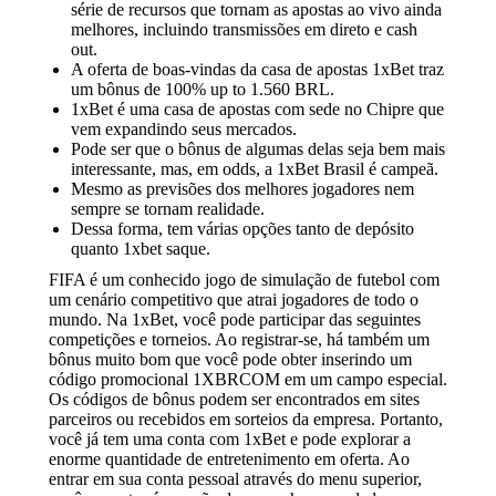
série de recursos que tornam as apostas ao vivo ainda
melhores, incluindo transmissões em direto e cash
out.
A oferta de boas-vindas da casa de apostas 1xBet traz
um bônus de 100% up to 1.560 BRL.
1xBet é uma casa de apostas com sede no Chipre que
vem expandindo seus mercados.
Pode ser que o bônus de algumas delas seja bem mais
interessante, mas, em odds, a 1xBet Brasil é campeã.
Mesmo as previsões dos melhores jogadores nem
sempre se tornam realidade.
Dessa forma, tem várias opções tanto de depósito
quanto 1xbet saque.
FIFA é um conhecido jogo de simulação de futebol com
um cenário competitivo que atrai jogadores de todo o
mundo. Na 1xBet, você pode participar das seguintes
competições e torneios. Ao registrar-se, há também um
bônus muito bom que você pode obter inserindo um
código promocional 1XBRCOM em um campo especial.
Os códigos de bônus podem ser encontrados em sites
parceiros ou recebidos em sorteios da empresa. Portanto,
você já tem uma conta com 1xBet e pode explorar a
enorme quantidade de entretenimento em oferta. Ao
entrar em sua conta pessoal através do menu superior,