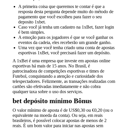
A primeira coisa que queremos te contar é que a
resposta desta pergunta depende muito do método de
pagamento que você escolheu para fazer o seu
deposito 1xbet.
Caso você já tenha um cadastro na 1xBet, fazer login
é bem simples.
A emoção para os jogadores é que se você ganhar os
eventos da cadeia, eles receberão um grande ganho.
Uma vez que você tenha criado uma conta de apostas
esportivas 1xBet, você precisará fazer um depósito.
A 1xBet é uma empresa que investe em apostas online
esportivas há mais de 15 anos. No Brasil, é
patrocinadora de competições esportivas e times de
Futebol, conquistando a atenção e curiosidade dos
telespectadores. Felizmente, as transações realizadas com
cartões são efetivadas imediatamente e não cobra
qualquer taxa sobre o uso dos serviços.
bet depósito mínimo Bônus
O valor mínimo de aposta é de US$0,30 ou €0,20 (ou o
equivalente na moeda da conta). Ou seja, em reais
brasileiros, é possível colocar apostas de menos de 2
reais. É um bom valor para iniciar nas apostas sem