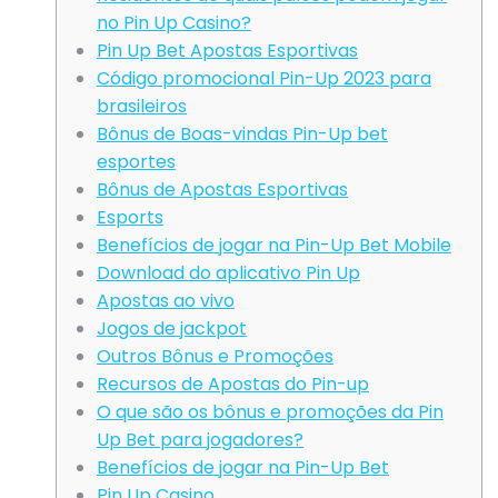
no Pin Up Casino?
Pin Up Bet Apostas Esportivas
Código promocional Pin-Up 2023 para
brasileiros
Bônus de Boas-vindas Pin-Up bet
esportes
Bônus de Apostas Esportivas
Esports
Benefícios de jogar na Pin-Up Bet Mobile
Download do aplicativo Pin Up
Apostas ao vivo
Jogos de jackpot
Outros Bônus e Promoções
Recursos de Apostas do Pin-up
O que são os bônus e promoções da Pin
Up Bet para jogadores?
Benefícios de jogar na Pin-Up Bet
Pin Up Casino