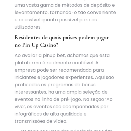
uma vasta gama de métodos de depósito e
levantamento, tornando-o tão conveniente
e acessível quanto possível para os
utilizadores.
Residentes de quais países podem jogar
no Pin Up Casino?
Ao avaliar a pinup bet, achamos que esta
plataforma é realmente confiável. A
empresa pode ser recomendada para
iniciantes e jogadores experientes. Aqui são
praticados os programas de bônus
interessantes, ha uma ampla seleção de
eventos na linha de pré-jogo. Na seção ‘Ao
vivo’, os eventos são acompanhados por
infográficos de alta qualidade e
transmissões de vídeo.