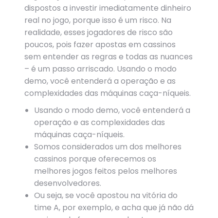
dispostos a investir imediatamente dinheiro
real no jogo, porque isso é um risco. Na
realidade, esses jogadores de risco são
poucos, pois fazer apostas em cassinos
sem entender as regras e todas as nuances
– é um passo arriscado. Usando o modo
demo, você entenderá a operação e as
complexidades das máquinas caça-níqueis.
Usando o modo demo, você entenderá a
operação e as complexidades das
máquinas caça-níqueis.
Somos considerados um dos melhores
cassinos porque oferecemos os
melhores jogos feitos pelos melhores
desenvolvedores.
Ou seja, se você apostou na vitória do
time A, por exemplo, e acha que já não dá