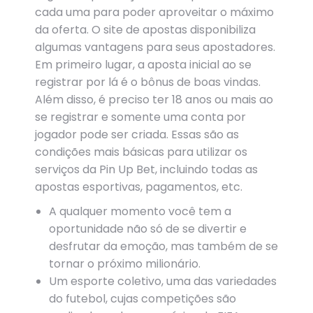
cada uma para poder aproveitar o máximo
da oferta. O site de apostas disponibiliza
algumas vantagens para seus apostadores.
Em primeiro lugar, a aposta inicial ao se
registrar por lá é o bônus de boas vindas.
Além disso, é preciso ter 18 anos ou mais ao
se registrar e somente uma conta por
jogador pode ser criada. Essas são as
condições mais básicas para utilizar os
serviços da Pin Up Bet, incluindo todas as
apostas esportivas, pagamentos, etc.
A qualquer momento você tem a
oportunidade não só de se divertir e
desfrutar da emoção, mas também de se
tornar o próximo milionário.
Um esporte coletivo, uma das variedades
do futebol, cujas competições são