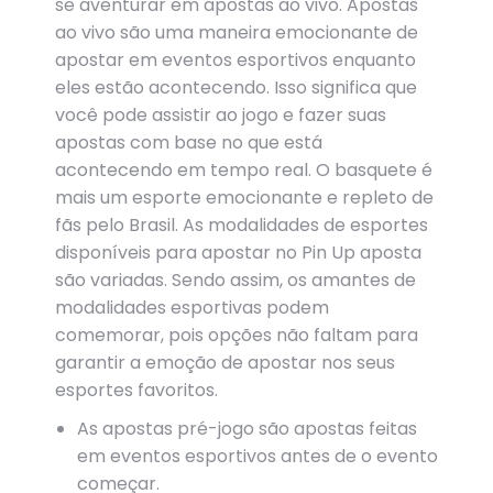
se aventurar em apostas ao vivo. Apostas
ao vivo são uma maneira emocionante de
apostar em eventos esportivos enquanto
eles estão acontecendo. Isso significa que
você pode assistir ao jogo e fazer suas
apostas com base no que está
acontecendo em tempo real. O basquete é
mais um esporte emocionante e repleto de
fãs pelo Brasil. As modalidades de esportes
disponíveis para apostar no Pin Up aposta
são variadas. Sendo assim, os amantes de
modalidades esportivas podem
comemorar, pois opções não faltam para
garantir a emoção de apostar nos seus
esportes favoritos.
As apostas pré-jogo são apostas feitas
em eventos esportivos antes de o evento
começar.