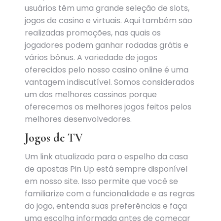
usuários têm uma grande seleção de slots,
jogos de casino e virtuais. Aqui também são
realizadas promoções, nas quais os
jogadores podem ganhar rodadas grátis e
vários bônus. A variedade de jogos
oferecidos pelo nosso casino online é uma
vantagem indiscutível. Somos considerados
um dos melhores cassinos porque
oferecemos os melhores jogos feitos pelos
melhores desenvolvedores.
Jogos de TV
Um link atualizado para o espelho da casa
de apostas Pin Up está sempre disponível
em nosso site. Isso permite que você se
familiarize com a funcionalidade e as regras
do jogo, entenda suas preferências e faça
uma escolha informada antes de começar