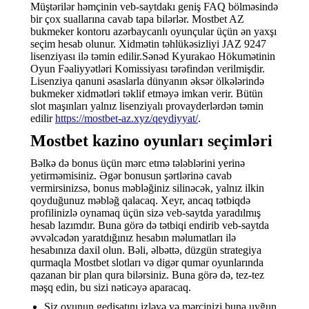
Müştərilər həmçinin veb-saytdakı geniş FAQ bölməsində
bir çox suallarına cavab tapa bilərlər. Mostbet AZ
bukmeker kontoru azərbaycanlı oyunçular üçün ən yaxşı
seçim hesab olunur. Xidmətin təhlükəsizliyi JAZ 9247
lisenziyası ilə təmin edilir.Sənəd Kyurakao Hökumətinin
Oyun Fəaliyyətləri Komissiyası tərəfindən verilmişdir.
Lisenziya qanuni əsaslarla dünyanın əksər ölkələrində
bukmeker xidmətləri təklif etməyə imkan verir. Bütün
slot maşınları yalnız lisenziyalı provayderlərdən təmin
edilir
https://mostbet-az.xyz/qeydiyyat/
.
Mostbet kazino oyunları seçimləri
Bəlkə də bonus üçün mərc etmə tələblərini yerinə
yetirməmisiniz. Əgər bonusun şərtlərinə cavab
vermirsinizsə, bonus məbləğiniz silinəcək, yalnız ilkin
qoyduğunuz məbləğ qalacaq. Xeyr, ancaq tətbiqdə
profilinizlə oynamaq üçün sizə veb-saytda yaradılmış
hesab lazımdır. Buna görə də tətbiqi endirib veb-saytda
əvvəlcədən yaratdığınız hesabın məlumatları ilə
hesabınıza daxil olun. Bəli, əlbəttə, düzgün strategiya
qurmaqla Mostbet slotları və digər qumar oyunlarında
qazanan bir plan qura bilərsiniz. Buna görə də, tez-tez
məşq edin, bu sizi nəticəyə aparacaq.
Siz oyunun gedişatını izləyə və mərcinizi buna uyğun