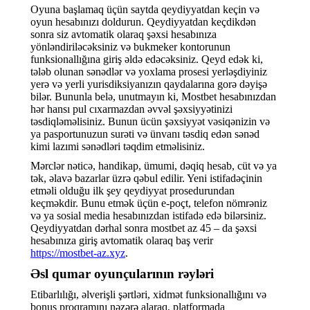
Oyuna başlamaq üçün saytda qeydiyyatdan keçin və
oyun hesabınızı doldurun. Qeydiyyatdan keçdikdən
sonra siz avtomatik olaraq şəxsi hesabınıza
yönləndiriləcəksiniz və bukmeker kontorunun
funksionallığına giriş əldə edəcəksiniz. Qeyd edək ki,
tələb olunan sənədlər və yoxlama prosesi yerləşdiyiniz
yerə və yerli yurisdiksiyanızın qaydalarına gorə dəyişə
bilər. Bununla belə, unutmayın ki, Mostbet hesabınızdan
hər hansı pul cıxarmazdan əvvəl şəxsiyyətinizi
təsdiqləməlisiniz. Bunun ücün şəxsiyyət vəsiqənizin və
ya pasportunuzun surəti və ünvanı təsdiq edən sənəd
kimi lazımi sənədləri təqdim etməlisiniz.
Mərclər nəticə, handikap, ümumi, dəqiq hesab, cüt və ya
tək, əlavə bazarlar üzrə qəbul edilir. Yeni istifadəçinin
etməli olduğu ilk şey qeydiyyat prosedurundan
keçməkdir. Bunu etmək üçün e-poçt, telefon nömrəniz
və ya sosial media hesabınızdan istifadə edə bilərsiniz.
Qeydiyyatdan dərhal sonra mostbet az 45 – da şəxsi
hesabınıza giriş avtomatik olaraq baş verir
https://mostbet-az.xyz
.
Əsl qumar oyunçularının rəyləri
Etibarlılığı, əlverişli şərtləri, xidmət funksionallığını və
bonus proqramını nəzərə alaraq, platformada