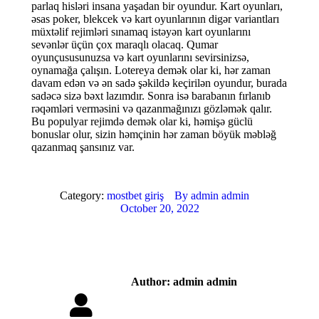
parlaq hisləri insana yaşadan bir oyundur. Kart oyunları,
əsas poker, blekcek və kart oyunlarının digər variantları
müxtəlif rejimləri sınamaq istəyən kart oyunlarını
sevənlər üçün çox maraqlı olacaq. Qumar
oyunçususunuzsa və kart oyunlarını sevirsinizsə,
oynamağa çalışın. Lotereya demək olar ki, hər zaman
davam edən və ən sadə şəkildə keçirilən oyundur, burada
sadəcə sizə bəxt lazımdır. Sonra isə barabanın fırlanıb
rəqəmləri verməsini və qazanmağınızı gözləmək qalır.
Bu populyar rejimdə demək olar ki, həmişə güclü
bonuslar olur, sizin həmçinin hər zaman böyük məbləğ
qazanmaq şansınız var.
Category:
mostbet giriş
By
admin admin
October 20, 2022
Author:
admin admin