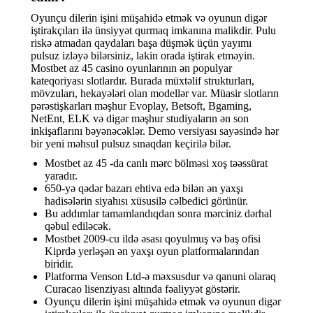
Oyunçu dilerin işini müşahidə etmək və oyunun digər
iştirakçıları ilə ünsiyyət qurmaq imkanına malikdir. Pulu
riskə atmadan qaydaları başa düşmək üçün yayımı
pulsuz izləyə bilərsiniz, lakin orada iştirak etməyin.
Mostbet az 45 casino oyunlarının ən populyar
kateqoriyası slotlardır. Burada müxtəlif strukturları,
mövzuları, hekayələri olan modellər var. Müasir slotların
pərəstişkarları məşhur Evoplay, Betsoft, Bgaming,
NetEnt, ELK və digər məşhur studiyaların ən son
inkişaflarını bəyənəcəklər. Demo versiyası sayəsində hər
bir yeni məhsul pulsuz sınaqdan keçirilə bilər.
Mostbet az 45 -da canlı mərc bölməsi xoş təəssürat
yaradır.
650-yə qədər bazarı ehtiva edə bilən ən yaxşı
hadisələrin siyahısı xüsusilə cəlbedici görünür.
Bu addımlar tamamlandıqdan sonra mərciniz dərhal
qəbul ediləcək.
Mostbet 2009-cu ildə əsası qoyulmuş və baş ofisi
Kiprdə yerləşən ən yaxşı oyun platformalarından
biridir.
Platforma Venson Ltd-ə məxsusdur və qanuni olaraq
Curacao lisenziyası altında fəaliyyət göstərir.
Oyunçu dilerin işini müşahidə etmək və oyunun digər