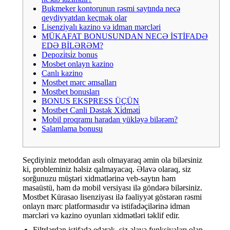
Bukmeker kontorunun rəsmi saytında necə
qeydiyyatdan keçmək olar
Lisenziyalı kazino və idman mərcləri
MÜKAFAT BONUSUNDAN NECƏ İSTİFADƏ
EDƏ BİLƏRƏM?
Depozi̇tsi̇z bonus
Mosbet onlayn kazino
Canlı kazino
Mostbet mərc əmsalları
Mostbet bonusları
BONUS EKSPRESS ÜÇÜN
Mostbet Canli Dəstək Xi̇dməti̇
Mobil proqramı haradan yükləyə bilərəm?
Salamlama bonusu
Seçdiyiniz metoddan asılı olmayaraq əmin ola bilərsiniz
ki, probleminiz həlsiz qalmayacaq. Əlavə olaraq, siz
sorğunuzu müştəri xidmətlərinə veb-saytın həm
masaüstü, həm də mobil versiyası ilə göndərə bilərsiniz.
Mostbet Kürasao lisenziyası ilə fəaliyyət göstərən rəsmi
onlayn mərc platformasıdır və istifadəçilərinə idman
mərcləri və kazino oyunları xidmətləri təklif edir.
Filtrlərdən istifadə edərək, siz əlavə funksiyaları olan