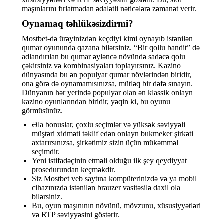
maşınlarını fırlatmadan ədalətli nəticələrə zəmanət verir.
Oynamaq təhlükəsizdirmi?
Mostbet-də ürəyinizdən keçdiyi kimi oynayıb istənilən
qumar oyununda qazana bilərsiniz. “Bir qollu bandit” də
adlandırılan bu qumar əyləncə növündə sadəcə qolu
çəkirsiniz və kombinasiyaları toplayırsınız. Kazino
dünyasında bu ən populyar qumar növlərindən biridir,
ona görə də oynamamısınızsa, mütləq bir dəfə sınayın.
Dünyanın hər yerində populyar olan ən klassik onlayn
kazino oyunlarından biridir, yəqin ki, bu oyunu
görmüsünüz.
Əla bonuslar, çoxlu seçimlər və yüksək səviyyəli
müştəri xidməti təklif edən onlayn bukmeker şirkəti
axtarırsınızsa, şirkətimiz sizin üçün mükəmməl
seçimdir.
Yeni istifadəçinin etməli olduğu ilk şey qeydiyyat
prosedurundan keçməkdir.
Siz Mostbet veb saytına kompüterinizdə və ya mobil
cihazınızda istənilən brauzer vasitəsilə daxil ola
bilərsiniz.
Bu, oyun maşınının növünü, mövzunu, xüsusiyyətləri
və RTP səviyyəsini göstərir.