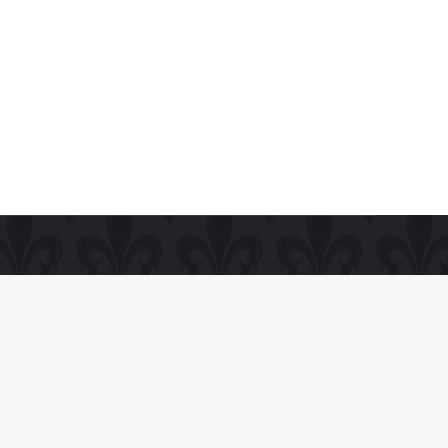
de 5 em nossa análise Content Limites de
Cliente Criando uma conta na B1 Bet et