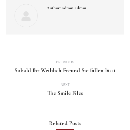
Author:
admin admin
Post
PREVIOUS
navigation
Sobald Ihr Weiblich Freund Sie fallen lässt
Previous
post:
NEXT
The Smile Files
Next
post:
Related Posts