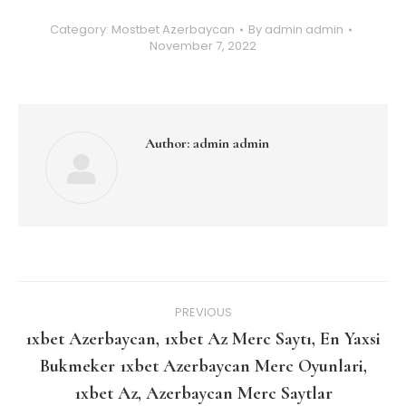
Category:
Mostbet Azerbaycan
By
admin admin
November 7, 2022
Author:
admin admin
Post
PREVIOUS
navigation
1xbet Azerbaycan, 1xbet Az Merc Saytı, En Yaxsi
Bukmeker 1xbet Azerbaycan Merc Oyunlari,
Previous
post:
1xbet Az, Azerbaycan Merc Saytlar