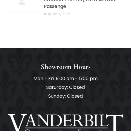
Passenge
August 3, 2022
Showroom Hours
Mon - Fri: 9:00 am - 5:00 pm
Saturday: Closed
Sunday: Closed