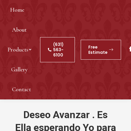
Home
About
(631)
Free
Products
563-
Estimate
6100
Gallery
Contact
Deseo Avanzar . Es
Ella esperando Yo para