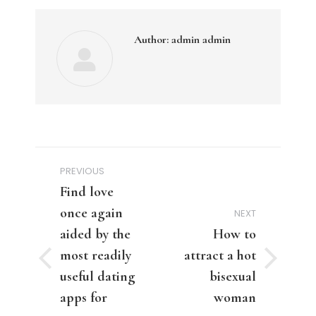
Author:
admin admin
Post
PREVIOUS
navigation
Find love
once again
NEXT
aided by the
How to
most readily
attract a hot
Previous
Next
useful dating
bisexual
post:
post:
apps for
woman