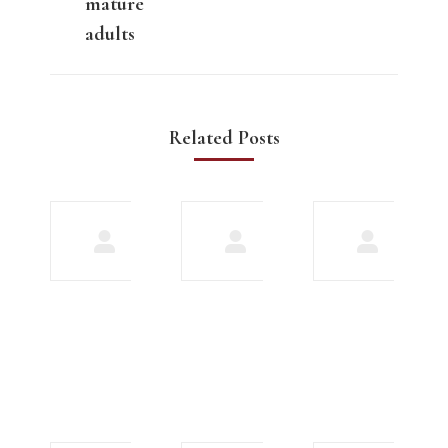
mature
adults
Related Posts
Meet
Explore our
biracial
array of
gay men
features to
in
improve
search
your
of love
chatting
experience
December
17, 2023
December 16,
2023