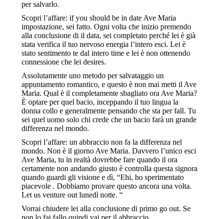
per salvarlo.
Scopri l’affare: if you should be in date Ave Maria
impostazione, sei fatto. Ogni volta che inizio premendo
alla conclusione di il data, sei completato perché lei è già
stata verifica il tuo nervoso energia l’intero esci. Lei è
stato sentimento te dal intero time e lei è non ottenendo
connessione che lei desires.
Assolutamente uno metodo per salvataggio un
appuntamento romantico, e questo è non mai metti il Ave
Maria. Qual è il completamente sbagliato ora Ave Maria?
È optare per quel bacio, inceppando il tuo lingua la
donna collo e generalmente pensando che sta per fall. Tu
sei quel uomo solo chi crede che un bacio farà un grande
differenza nel mondo.
Scopri l’affare: un abbraccio non fa la differenza nel
mondo. Non è il giorno Ave Maria. Davvero l’unico esci
Ave Maria, tu in realtà dovrebbe fare quando il ora
certamente non andando giusto è controlla questa signora
quando guardi gli visione e dì, “Ehi, ho sperimentato
piacevole . Dobbiamo provare questo ancora una volta.
Let us venture out lunedì notte. “
Vorrai chiudere lei alla conclusione di primo go out. Se
non lo fai fallo quindi vai per il abbraccio