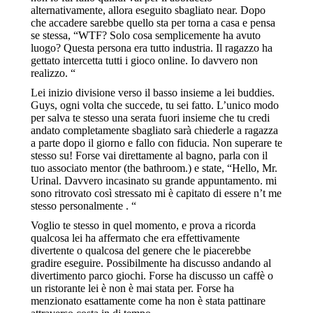
alternativamente, allora eseguito sbagliato near. Dopo
che accadere sarebbe quello sta per torna a casa e pensa
se stessa, “WTF? Solo cosa semplicemente ha avuto
luogo? Questa persona era tutto industria. Il ragazzo ha
gettato intercetta tutti i gioco online. Io davvero non
realizzo. “
Lei inizio divisione verso il basso insieme a lei buddies.
Guys, ogni volta che succede, tu sei fatto. L’unico modo
per salva te stesso una serata fuori insieme che tu credi
andato completamente sbagliato sarà chiederle a ragazza
a parte dopo il giorno e fallo con fiducia. Non superare te
stesso su! Forse vai direttamente al bagno, parla con il
tuo associato mentor (the bathroom.) e state, “Hello, Mr.
Urinal. Davvero incasinato su grande appuntamento. mi
sono ritrovato così stressato mi è capitato di essere n’t me
stesso personalmente . “
Voglio te stesso in quel momento, e prova a ricorda
qualcosa lei ha affermato che era effettivamente
divertente o qualcosa del genere che le piacerebbe
gradire eseguire. Possibilmente ha discusso andando al
divertimento parco giochi. Forse ha discusso un caffè o
un ristorante lei è non è mai stata per. Forse ha
menzionato esattamente come ha non è stata pattinare