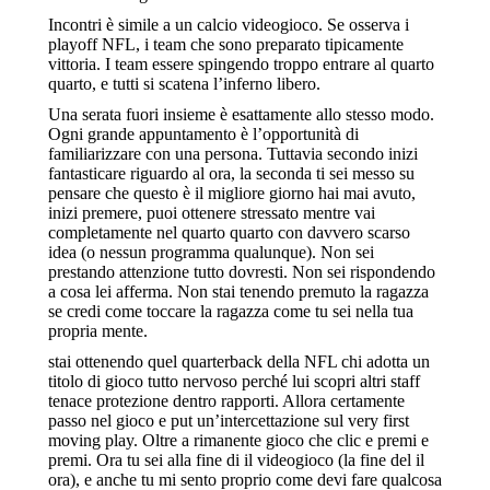
Incontri è simile a un calcio videogioco. Se osserva i
playoff NFL, i team che sono preparato tipicamente
vittoria. I team essere spingendo troppo entrare al quarto
quarto, e tutti si scatena l’inferno libero.
Una serata fuori insieme è esattamente allo stesso modo.
Ogni grande appuntamento è l’opportunità di
familiarizzare con una persona. Tuttavia secondo inizi
fantasticare riguardo al ora, la seconda ti sei messo su
pensare che questo è il migliore giorno hai mai avuto,
inizi premere, puoi ottenere stressato mentre vai
completamente nel quarto quarto con davvero scarso
idea (o nessun programma qualunque). Non sei
prestando attenzione tutto dovresti. Non sei rispondendo
a cosa lei afferma. Non stai tenendo premuto la ragazza
se credi come toccare la ragazza come tu sei nella tua
propria mente.
stai ottenendo quel quarterback della NFL chi adotta un
titolo di gioco tutto nervoso perché lui scopri altri staff
tenace protezione dentro rapporti. Allora certamente
passo nel gioco e put un’intercettazione sul very first
moving play. Oltre a rimanente gioco che clic e premi e
premi. Ora tu sei alla fine di il videogioco (la fine del il
ora), e anche tu mi sento proprio come devi fare qualcosa