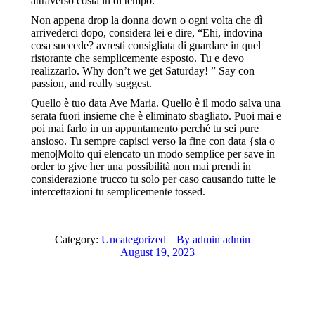
attraverso costa in di tempo.
Non appena drop la donna down o ogni volta che dì
arrivederci dopo, considera lei e dire, “Ehi, indovina
cosa succede? avresti consigliata di guardare in quel
ristorante che semplicemente esposto. Tu e devo
realizzarlo. Why don’t we get Saturday! ” Say con
passion, and really suggest.
Quello è tuo data Ave Maria. Quello è il modo salva una
serata fuori insieme che è eliminato sbagliato. Puoi mai e
poi mai farlo in un appuntamento perché tu sei pure
ansioso. Tu sempre capisci verso la fine con data {sia o
meno|Molto qui elencato un modo semplice per save in
order to give her una possibilità non mai prendi in
considerazione trucco tu solo per caso causando tutte le
intercettazioni tu semplicemente tossed.
Category:
Uncategorized
By
admin admin
August 19, 2023