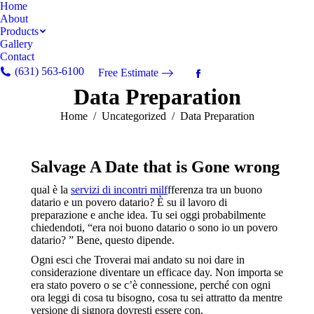
Home
About
Products
Gallery
Contact
(631) 563-6100
Free Estimate
Facebook
Data Preparation
page
opens
You are here:
Home
Uncategorized
Data Preparation
in
new
window
Salvage A Date that is Gone wrong
qual è la
servizi di incontri milf
fferenza tra un buono
datario e un povero datario? È su il lavoro di
preparazione e anche idea. Tu sei oggi probabilmente
chiedendoti, “era noi buono datario o sono io un povero
datario? ” Bene, questo dipende.
Ogni esci che Troverai mai andato su noi dare in
considerazione diventare un efficace day. Non importa se
era stato povero o se c’è connessione, perché con ogni
ora leggi di cosa tu bisogno, cosa tu sei attratto da mentre
versione di signora dovresti essere con.