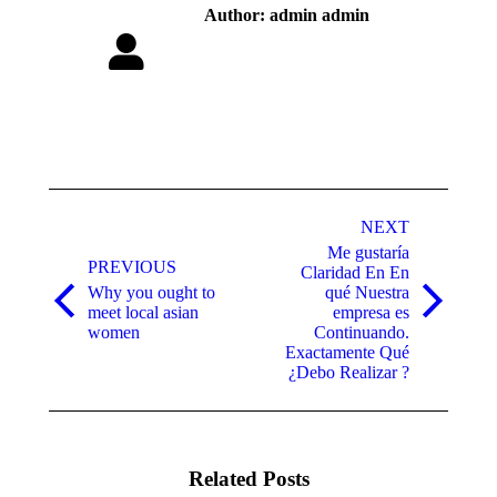
Author:
admin admin
Post
navigation
NEXT
Me gustaría
PREVIOUS
Claridad En En
Why you ought to
qué Nuestra
Previous
Next
meet local asian
empresa es
post:
post:
women
Continuando.
Exactamente Qué
¿Debo Realizar ?
Related Posts