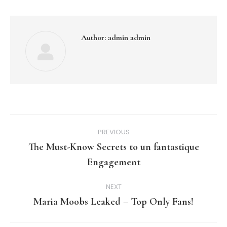
Author:
admin admin
Post
PREVIOUS
navigation
The Must-Know Secrets to un fantastique
Previous
Engagement
post:
NEXT
Maria Moobs Leaked – Top Only Fans!
Next
post: