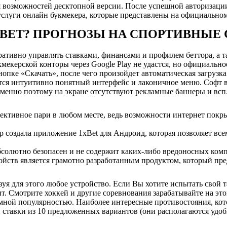
я возможностей десктопной версии. После успешной авторизаци
слуги онлайн букмекера, которые представлены на официальном
1XBET? ПРОГНОЗЫ НА СПОРТИВНЫЕ
ативно управлять ставками, финансами и профилем беттора, а 
кмекерской конторы через Google Play не удастся, но официальн
нопке «Скачать», после чего произойдет автоматическая загру
тся интуитивно понятный интерфейс и лаконичное меню. Софт в
 Именно поэтому на экране отсутствуют рекламные баннеры и 
ктивное пари в любом месте, ведь возможности интернет покр
 создала приложение 1хBet для Андроид, которая позволяет все
солютно безопасен и не содержит каких-либо вредоносных комп
ойств является грамотно разработанным продуктом, который пре
я для этого любое устройство. Если Вы хотите испытать свой т
нт. Смотрите хоккей и другие соревнования зарабатывайте на эт
омной популярностью. Наиболее интересные противостояния, кот
п ставки из 10 предложенных вариантов (они располагаются удо