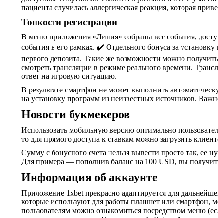
пациента случилась аллергическая реакция, которая приве
Тонкости регистрации
В меню приложения «Линия» собраны все события, доступ
события в его рамках. ✔️ Отдельного бонуса за установк
первого депозита. Такие же возможности можно получить,
смотреть трансляции в режиме реального времени. Транс
ответ на игровую ситуацию.
В результате смартфон не может выполнить автоматическу
на установку программ из неизвестных источников. Важно
Новости букмекеров
Использовать мобильную версию оптимально пользователя
то для прямого доступа к ставкам можно загрузить клие
Сумму с бонусного счета нельзя вывести просто так, ее 
Для примера — пополнив баланс на 100 USD, вы получите 
Информация об аккаунте
Приложение 1xbet прекрасно адаптируется для дальнейше
которые используют для работы планшет или смартфон, мо
пользователям можно ознакомиться посредством меню (ес