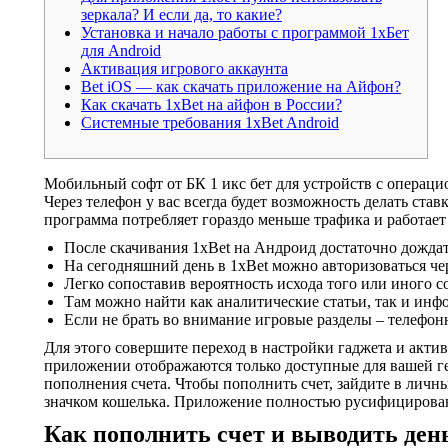
зеркала? И если да, то какие?
Установка и начало работы с программой 1хБет
для Android
Активация игрового аккаунта
Bet іOS — как скачать приложение на Айфон?
Как скачать 1xBet на айфон в России?
Системные требования 1xBet Android
Мобильный софт от БК 1 икс бет для устройств с операци
Через телефон у вас всегда будет возможность делать ста
программа потребляет гораздо меньше трафика и работает
После скачивания 1xBet на Андроид достаточно дождать
На сегодняшний день в 1xBet можно авторизоваться че
Легко сопоставив вероятность исхода того или иного с
Там можно найти как аналитические статьи, так и ин
Если не брать во внимание игровые разделы ‒ телефон
Для этого совершите переход в настройки гаджета и акти
приложении отображаются только доступные для вашей гео
пополнения счета. Чтобы пополнить счет, зайдите в личн
значком кошелька. Приложение полностью русифицирова
Как пополнить счет и выводить ден