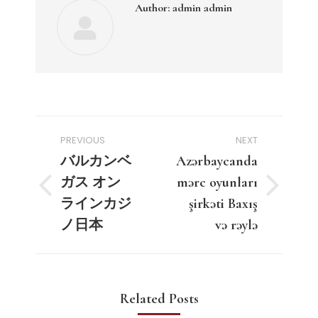
Author:
admin admin
Post
PREVIOUS
NEXT
navigation
バルカンベ
Azərbaycanda
ガス オン
mərc oyunları
Previous
Next
ラインカジ
şirkəti Baxış
post:
post:
ノ日本
və rəylə
Related Posts